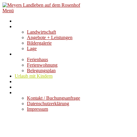
Zum
Inhalt
Menü
springen
Willkommen
Unser Hof
Landwirtschaft
Angebote + Leistungen
Bildergalerie
Lage
Wohnen
Ferienhaus
Ferienwohnung
Belegungsplan
Urlaub mit Kindern
Auszeit
Umgebung
Kontakt
Kontakt / Buchungsanfrage
Datenschutzerklärung
Impressum