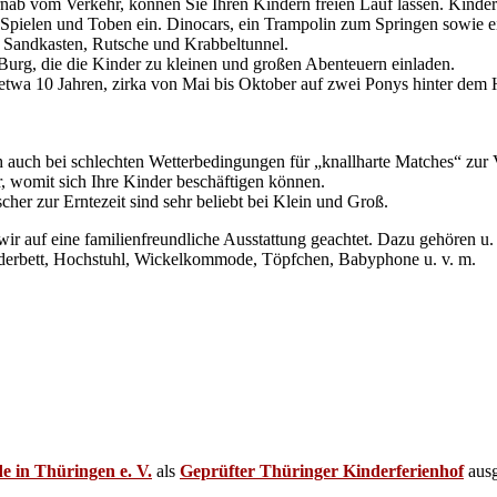
b vom Verkehr, können Sie Ihren Kindern freien Lauf lassen. Kinderf
m Spielen und Toben ein. Dinocars, ein Trampolin zum Springen sowie ei
es Sandkasten, Rutsche und Krabbeltunnel.
Burg, die die Kinder zu kleinen und großen Abenteuern einladen.
twa 10 Jahren, zirka von Mai bis Oktober auf zwei Ponys hinter dem H
ch auch bei schlechten Wetterbedingungen für „knallharte Matches“ zur
 womit sich Ihre Kinder beschäftigen können.
her zur Erntezeit sind sehr beliebt bei Klein und Groß.
r auf eine familienfreundliche Ausstattung geachtet. Dazu gehören u.
nderbett, Hochstuhl, Wickelkommode, Töpfchen, Babyphone u. v. m.
e in Thüringen e. V.
als
Geprüfter Thüringer Kinderferienhof
ausg