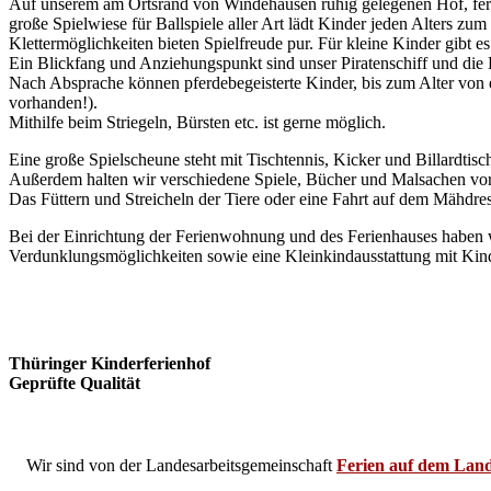
Auf unserem am Ortsrand von Windehausen ruhig gelegenen Hof, ferna
große Spielwiese für Ballspiele aller Art lädt Kinder jeden Alters zu
Klettermöglichkeiten bieten Spielfreude pur. Für kleine Kinder gibt 
Ein Blickfang und Anziehungspunkt sind unser Piratenschiff und die 
Nach Absprache können pferdebegeisterte Kinder, bis zum Alter von e
vorhanden!).
Mithilfe beim Striegeln, Bürsten etc. ist gerne möglich.
Eine große Spielscheune steht mit Tischtennis, Kicker und Billardtis
Außerdem halten wir verschiedene Spiele, Bücher und Malsachen vor,
Das Füttern und Streicheln der Tiere oder eine Fahrt auf dem Mähdresc
Bei der Einrichtung der Ferienwohnung und des Ferienhauses haben wi
Verdunklungsmöglichkeiten sowie eine Kleinkindausstattung mit Ki
Thüringer Kinderferienhof
Geprüfte Qualität
Wir sind von der Landesarbeitsgemeinschaft
Ferien auf dem Land